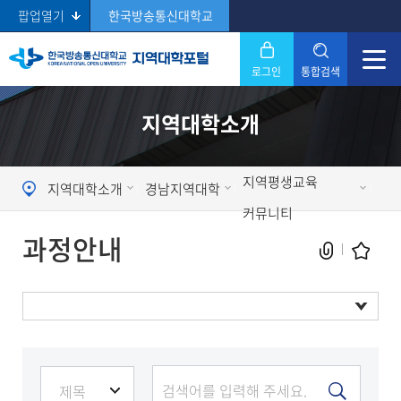
팝업열기
한국방송통신대학교
로그인
통합검색
닫기
지역대학소개
Search
지역평생교육
지역대학소개
경남지역대학
커뮤니티
과정안내
현재 페이지를 즐겨찾는 메뉴로
등록하시겠습니까?
과정안내
메뉴추가