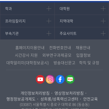
인문과학대학
대학원
학과
대학원
대학원
국어국문학과
프라임칼리지
지역대학
프라임칼리지
지역대학
경영대학원
영어영문학과
학사학위과정
지역대학 포털
중어중문학과
부속기관
주요사이트
부속기관
주요사이트
평생교육과정
서울지역대학
프랑스언어문화학과
중앙도서관
멘토링
부산지역대학
일본학과
원격교육혁신연구원
진로심리상담
홈페이지이용안내
전화번호안내
채용안내
대구경북지역대학
통합인문학연구소
교육정보화본부
시간강사 지원
외부연구과제공모
입찰정보
인천지역대학
사회과학대학
디지털미디어센터
국립대학육성사업
대학알리미(대학정보공시)
방송대신문고
학칙 및 규정
광주전남지역대학
법학과
종합교육연수원
OpenVLab
대전충남지역대학
행정학과
교양교육원
울산지역대학
경제학과
역사기록관
경기지역대학
경영학과
국제협력단
개인정보처리방침
영상정보처리방침
강원지역대학
무역학과
산학협력단
행정정보공개제도
성희롱/성폭력신고센터
안전교육
충북지역대학
미디어영상학과
(03087) 서울특별시 종로구 대학로 86 (동숭동)
인권센터
전북지역대학